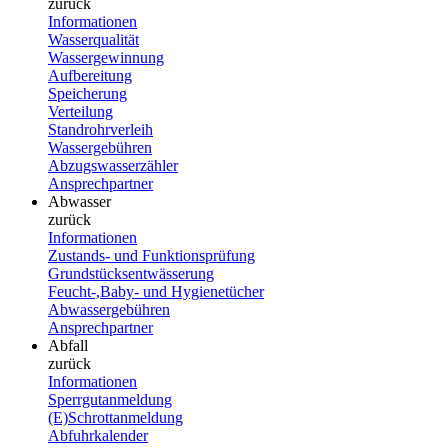
zurück
Informationen
Wasserqualität
Wassergewinnung
Aufbereitung
Speicherung
Verteilung
Standrohrverleih
Wassergebühren
Abzugswasserzähler
Ansprechpartner
Abwasser
zurück
Informationen
Zustands- und Funktionsprüfung
Grundstücksentwässerung
Feucht-,Baby- und Hygienetücher
Abwassergebühren
Ansprechpartner
Abfall
zurück
Informationen
Sperrgutanmeldung
(E)Schrottanmeldung
Abfuhrkalender