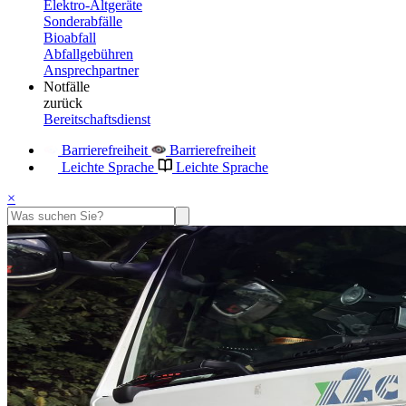
Elektro-Altgeräte
Sonderabfälle
Bioabfall
Abfallgebühren
Ansprechpartner
Notfälle
zurück
Bereitschaftsdienst
Barrierefreiheit
Barrierefreiheit
Leichte Sprache
Leichte Sprache
×