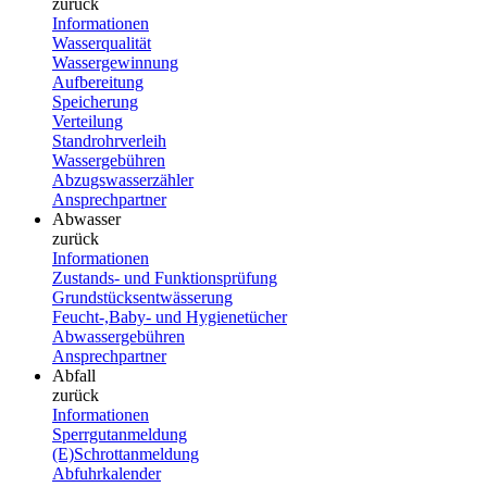
zurück
Informationen
Wasserqualität
Wassergewinnung
Aufbereitung
Speicherung
Verteilung
Standrohrverleih
Wassergebühren
Abzugswasserzähler
Ansprechpartner
Abwasser
zurück
Informationen
Zustands- und Funktionsprüfung
Grundstücksentwässerung
Feucht-,Baby- und Hygienetücher
Abwassergebühren
Ansprechpartner
Abfall
zurück
Informationen
Sperrgutanmeldung
(E)Schrottanmeldung
Abfuhrkalender