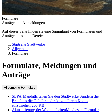
Formulare
Anträge und Anmeldungen
Auf dieser Seite finden sie eine Sammlung von Formularen und
Anträgen aus allen Bereichen.
Startseite Stadtwerke
Allgemein
Formulare
Formulare, Meldungen und
Anträge
Allgemeine Formulare
SEPA-Mandat
Erteilen Sie den Stadtwerke Sundern die
Erlaubnis die Gebühren direkt von Ihrem Konto
einzuziehen.
263 KB
Aktualisierung der Wohneinheiten
Mit diesem Formular