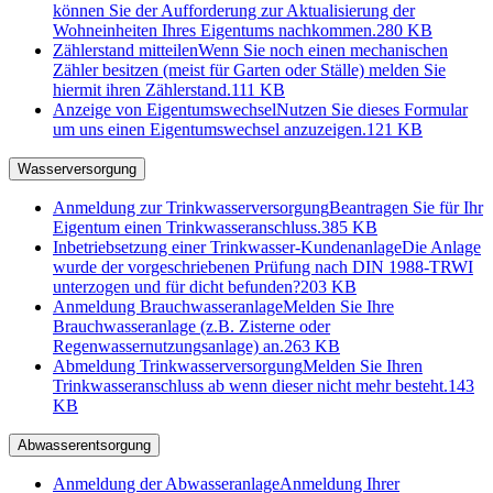
können Sie der Aufforderung zur Aktualisierung der
Wohneinheiten Ihres Eigentums nachkommen.
280 KB
Zählerstand mitteilen
Wenn Sie noch einen mechanischen
Zähler besitzen (meist für Garten oder Ställe) melden Sie
hiermit ihren Zählerstand.
111 KB
Anzeige von Eigentumswechsel
Nutzen Sie dieses Formular
um uns einen Eigentumswechsel anzuzeigen.
121 KB
Wasserversorgung
Anmeldung zur Trinkwasserversorgung
Beantragen Sie für Ihr
Eigentum einen Trinkwasseranschluss.
385 KB
Inbetriebsetzung einer Trinkwasser-Kundenanlage
Die Anlage
wurde der vorgeschriebenen Prüfung nach DIN 1988-TRWI
unterzogen und für dicht befunden?
203 KB
Anmeldung Brauchwasseranlage
Melden Sie Ihre
Brauchwasseranlage (z.B. Zisterne oder
Regenwassernutzungsanlage) an.
263 KB
Abmeldung Trinkwasserversorgung
Melden Sie Ihren
Trinkwasseranschluss ab wenn dieser nicht mehr besteht.
143
KB
Abwasserentsorgung
Anmeldung der Abwasseranlage
Anmeldung Ihrer