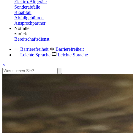
Elektro-Altgeräte
Sonderabfälle
Bioabfall
Abfallgebühren
Ansprechpartner
Notfälle
zurück
Bereitschaftsdienst
Barrierefreiheit
Barrierefreiheit
Leichte Sprache
Leichte Sprache
×