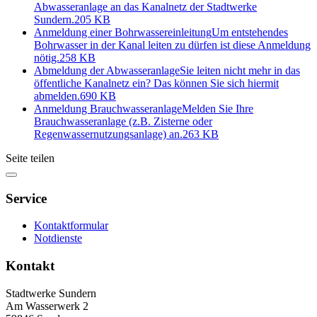
Abwasseranlage an das Kanalnetz der Stadtwerke
Sundern.
205 KB
Anmeldung einer Bohrwassereinleitung
Um entstehendes
Bohrwasser in der Kanal leiten zu dürfen ist diese Anmeldung
nötig.
258 KB
Abmeldung der Abwasseranlage
Sie leiten nicht mehr in das
öffentliche Kanalnetz ein? Das können Sie sich hiermit
abmelden.
690 KB
Anmeldung Brauchwasseranlage
Melden Sie Ihre
Brauchwasseranlage (z.B. Zisterne oder
Regenwassernutzungsanlage) an.
263 KB
Seite teilen
Service
Kontaktformular
Notdienste
Kontakt
Stadtwerke Sundern
Am Wasserwerk 2