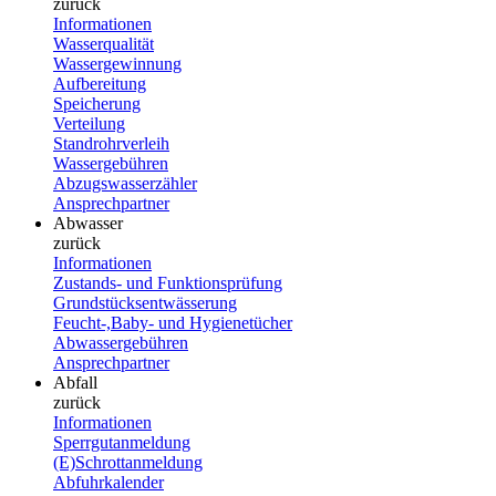
zurück
Informationen
Wasserqualität
Wassergewinnung
Aufbereitung
Speicherung
Verteilung
Standrohrverleih
Wassergebühren
Abzugswasserzähler
Ansprechpartner
Abwasser
zurück
Informationen
Zustands- und Funktionsprüfung
Grundstücksentwässerung
Feucht-,Baby- und Hygienetücher
Abwassergebühren
Ansprechpartner
Abfall
zurück
Informationen
Sperrgutanmeldung
(E)Schrottanmeldung
Abfuhrkalender