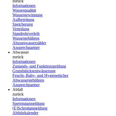
zurück
Informationen
Wasserqualität
Wassergewinnung
Aufbereitung
Speicherung
Verteilung
Standrohrverleih
Wassergebühren
Abzugswasserzähler
Ansprechpartner
Abwasser
zurück
Informationen
Zustands- und Funktionsprüfung
Grundstücksentwässerung
Feucht-,Baby- und Hygienetücher
Abwassergebühren
Ansprechpartner
Abfall
zurück
Informationen
Sperrgutanmeldung
(E)Schrottanmeldung
Abfuhrkalender