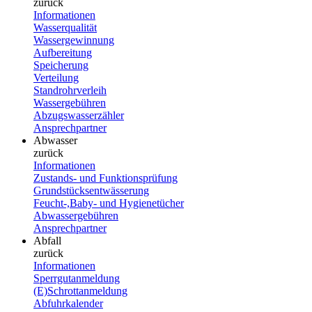
zurück
Informationen
Wasserqualität
Wassergewinnung
Aufbereitung
Speicherung
Verteilung
Standrohrverleih
Wassergebühren
Abzugswasserzähler
Ansprechpartner
Abwasser
zurück
Informationen
Zustands- und Funktionsprüfung
Grundstücksentwässerung
Feucht-,Baby- und Hygienetücher
Abwassergebühren
Ansprechpartner
Abfall
zurück
Informationen
Sperrgutanmeldung
(E)Schrottanmeldung
Abfuhrkalender