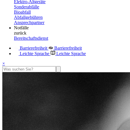
Elektro-Altgeräte
Sonderabfälle
Bioabfall
Abfallgebühren
Ansprechpartner
Notfälle
zurück
Bereitschaftsdienst
Barrierefreiheit
Barrierefreiheit
Leichte Sprache
Leichte Sprache
×