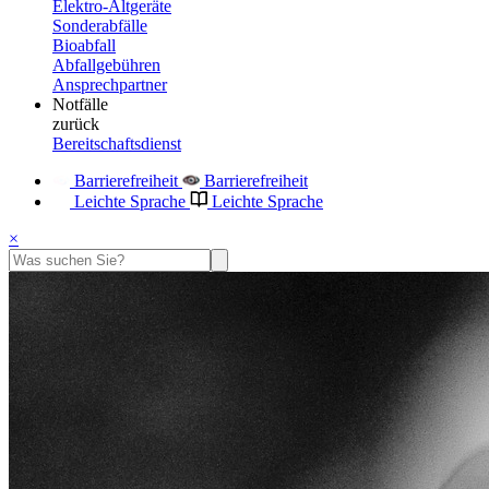
Elektro-Altgeräte
Sonderabfälle
Bioabfall
Abfallgebühren
Ansprechpartner
Notfälle
zurück
Bereitschaftsdienst
Barrierefreiheit
Barrierefreiheit
Leichte Sprache
Leichte Sprache
×