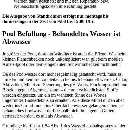
werden dann geschätzt und mit den Reparatur- bzw.
Neuanschaffungskosten in Rechnung gestellt.
Die Ausgabe von Standrohren erfolgt nur montags bis
donnerstags in der Zeit von 9:00 bis 15:00 Uhr.
Pool Befüllung - Behandeltes Wasser ist
Abwasser
Je größer der Pool, desto aufwändiger ist auch die Pflege. Was beim
kleinen Planschbecken noch unkompliziert war, gilt beim mobilen
Aufstellpool oder dem eingebauten Schwimmbecken nicht mehr.
Da das Poolwasser dort nicht regelmäßig getauscht wird, muss es,
um klar und keimfrei zu bleiben, chemisch behandelt werden. Chlor,
Aktivchlor, Mittel zur Steuerung des pH-Werts, Flockungsmittel und
Biozide gegen Algenwachstum – die unterschiedlichsten Stoffe
werden eingesetzt, um ein im wahrsten Sinne des Wortes
ungetrübtes Badeerlebnis zu erhalten. Alle diese Mittel dürfen aber
weder ins Grund- noch ins Oberflächenwasser gelangen. Chemisch
behandeltes Poolwasser darf deshalb nicht im eigenen Garten
verrieselt werden, es gilt als Abwasser.
Grundlage hierfür ist § 54 Abs. 1 des Wasserhaushaltsgesetzes, hier