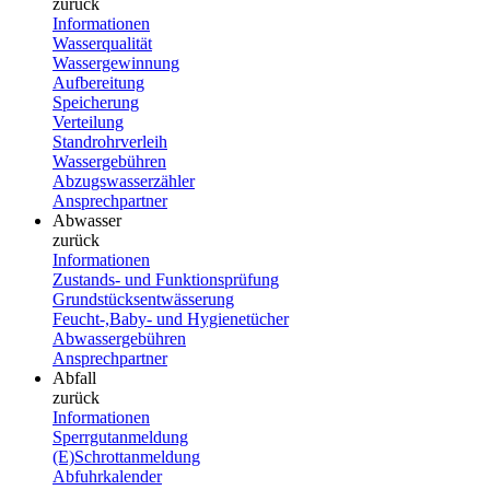
zurück
Informationen
Wasserqualität
Wassergewinnung
Aufbereitung
Speicherung
Verteilung
Standrohrverleih
Wassergebühren
Abzugswasserzähler
Ansprechpartner
Abwasser
zurück
Informationen
Zustands- und Funktionsprüfung
Grundstücksentwässerung
Feucht-,Baby- und Hygienetücher
Abwassergebühren
Ansprechpartner
Abfall
zurück
Informationen
Sperrgutanmeldung
(E)Schrottanmeldung
Abfuhrkalender