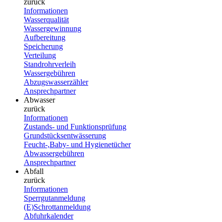
zurück
Informationen
Wasserqualität
Wassergewinnung
Aufbereitung
Speicherung
Verteilung
Standrohrverleih
Wassergebühren
Abzugswasserzähler
Ansprechpartner
Abwasser
zurück
Informationen
Zustands- und Funktionsprüfung
Grundstücksentwässerung
Feucht-,Baby- und Hygienetücher
Abwassergebühren
Ansprechpartner
Abfall
zurück
Informationen
Sperrgutanmeldung
(E)Schrottanmeldung
Abfuhrkalender