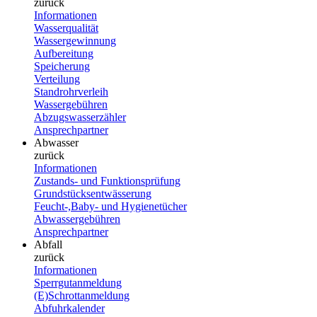
zurück
Informationen
Wasserqualität
Wassergewinnung
Aufbereitung
Speicherung
Verteilung
Standrohrverleih
Wassergebühren
Abzugswasserzähler
Ansprechpartner
Abwasser
zurück
Informationen
Zustands- und Funktionsprüfung
Grundstücksentwässerung
Feucht-,Baby- und Hygienetücher
Abwassergebühren
Ansprechpartner
Abfall
zurück
Informationen
Sperrgutanmeldung
(E)Schrottanmeldung
Abfuhrkalender