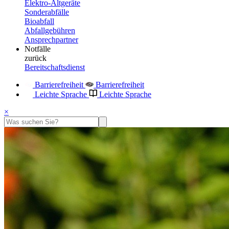
Elektro-Altgeräte
Sonderabfälle
Bioabfall
Abfallgebühren
Ansprechpartner
Notfälle
zurück
Bereitschaftsdienst
Barrierefreiheit
Barrierefreiheit
Leichte Sprache
Leichte Sprache
×