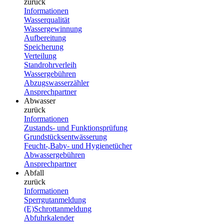
zurück
Informationen
Wasserqualität
Wassergewinnung
Aufbereitung
Speicherung
Verteilung
Standrohrverleih
Wassergebühren
Abzugswasserzähler
Ansprechpartner
Abwasser
zurück
Informationen
Zustands- und Funktionsprüfung
Grundstücksentwässerung
Feucht-,Baby- und Hygienetücher
Abwassergebühren
Ansprechpartner
Abfall
zurück
Informationen
Sperrgutanmeldung
(E)Schrottanmeldung
Abfuhrkalender