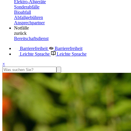
Elektro-Altgeräte
Sonderabfälle
Bioabfall
Abfallgebühren
Ansprechpartner
Notfälle
zurück
Bereitschaftsdienst
Barrierefreiheit
Barrierefreiheit
Leichte Sprache
Leichte Sprache
×