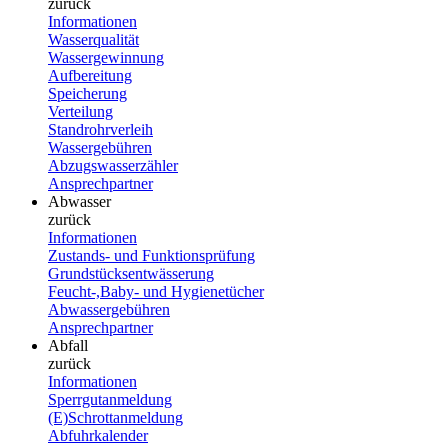
zurück
Informationen
Wasserqualität
Wassergewinnung
Aufbereitung
Speicherung
Verteilung
Standrohrverleih
Wassergebühren
Abzugswasserzähler
Ansprechpartner
Abwasser
zurück
Informationen
Zustands- und Funktionsprüfung
Grundstücksentwässerung
Feucht-,Baby- und Hygienetücher
Abwassergebühren
Ansprechpartner
Abfall
zurück
Informationen
Sperrgutanmeldung
(E)Schrottanmeldung
Abfuhrkalender